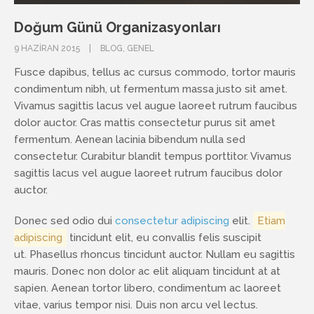
Doğum Günü Organizasyonları
9 HAZIRAN 2015
BLOG
,
GENEL
Fusce dapibus, tellus ac cursus commodo, tortor mauris
condimentum nibh, ut fermentum massa justo sit amet.
Vivamus sagittis lacus vel augue laoreet rutrum faucibus
dolor auctor. Cras mattis consectetur purus sit amet
fermentum. Aenean lacinia bibendum nulla sed
consectetur. Curabitur blandit tempus porttitor. Vivamus
sagittis lacus vel augue laoreet rutrum faucibus dolor
auctor.
Donec sed odio dui
consectetur adipiscing
elit.
Etiam
adipiscing
tincidunt elit, eu convallis felis suscipit
ut.
Phasellus rhoncus tincidunt
auctor. Nullam eu sagittis
mauris. Donec non dolor ac elit aliquam tincidunt at at
sapien. Aenean tortor libero, condimentum ac laoreet
vitae, varius tempor nisi. Duis non arcu vel lectus.