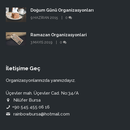
Doğum Günü Organizasyonları
9 HAZIRAN 2015
0
Ramazan Organizasyonlari
3 MAYIS 2019
0
İletişime Geç
Organizasyonlarınızda yanınızdayız.
Üçevler mah. Üçevler Cad. No:34/A
Nilüfer Bursa
+90 545 455 06 16
rainbowbursa@hotmail.com